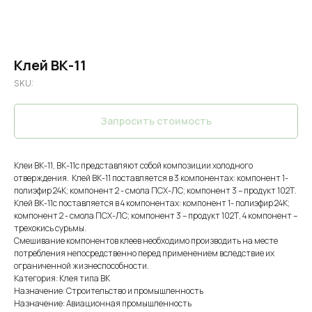
Клей ВК-11
SKU:
Запросить стоимость
Клеи ВК-11, ВК-11с представляют собой композиции холодного
отверждения. Клей ВК-11 поставляется в 3 компонентах: компонент 1-
полиэфир 24К; компонент 2 - смола ПСХ-ЛС; компонент 3 – продукт 102Т.
Клей ВК-11с поставляется в 4 компонентах: компонент 1- полиэфир 24К;
компонент 2 - смола ПСХ-ЛС; компонент 3 – продукт 102Т, 4 компонент –
трехокись сурьмы.
Смешивание компонентов клеев необходимо производить на месте
потребления непосредственно перед применением вследствие их
ограниченной жизнеспособности.
Категория: Клея типа ВК
Назначение: Строительство и промышленность
Назначение: Авиационная промышленность