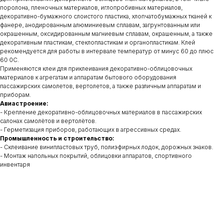
поролона, пленочных материалов, иглопробивных материалов,
декоративно-бумажного слоистого пластика, хлопчатобумажных тканей к
фанере, анодированным алюминиевым сплавам, загрунтованным или
окрашенным, оксидированным магниевым сплавам, окрашенным, а также
декоративным пластикам, стеклопластикам и органопластикам. Клей
рекомендуется для работы в интервале температур от минус 60 до плюс
60 0С.
Применяются клеи для приклеивания декоративно-облицовочных
материалов к агрегатам и аппаратам бытового оборудования
пассажирских самолетов, вертолетов, а также различным аппаратам и
приборам.
Авиастроение:
- Крепление декоративно-облицовочных материалов в пассажирских
салонах самолётов и вертолётов.
- Герметизация приборов, работающих в агрессивных средах.
Промышленность и строительство:
- Склеивание винипластовых труб, полиэфирных лодок, дорожных знаков.
- Монтаж напольных покрытий, облицовки аппаратов, спортивного
инвентаря