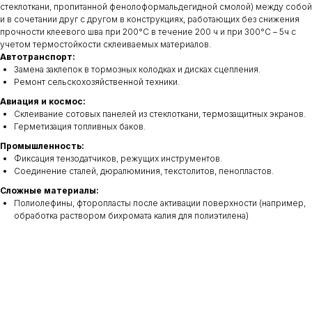
стеклоткани, пропитанной фенолоформальдегидной смолой) между собой
и в сочетании друг с другом в конструкциях, работающих без снижения
прочности клеевого шва при 200°С в течение 200 ч и при 300°С – 5ч с
учетом термостойкости склеиваемых материалов.
Автотранспорт:
Замена заклепок в тормозных колодках и дисках сцепления.
Ремонт сельскохозяйственной техники.
Авиация и космос:
Склеивание сотовых панелей из стеклоткани, термозащитных экранов.
Герметизация топливных баков.
Промышленность:
Фиксация тензодатчиков, режущих инструментов.
Соединение сталей, дюралюминия, текстолитов, пенопластов.
Сложные материалы:
Полиолефины, фторопласты после активации поверхности (например,
обработка раствором бихромата калия для полиэтилена)