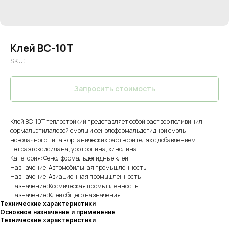
Клей ВС-10Т
SKU:
Запросить стоимость
Клей ВС-10Т теплостойкий представляет собой раствор поливинил-
формальэтилалевой смолы и фенолоформальдегидной смолы
новолачного типа в органических растворителях с добавлением
тетраэтоксисилана, уротропина, хинолина.
Категория: Фенолформальдегидные клеи
Назначение: Автомобильная промышленность
Назначение: Авиационная промышленность
Назначение: Космическая промышленность
Назначение: Клеи общего назначения
Технические характеристики
Основное назначение и применение
Технические характеристики