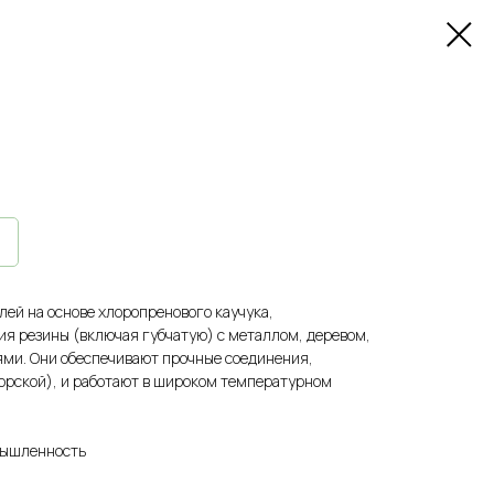
лей на основе хлоропренового каучука,
я резины (включая губчатую) с металлом, деревом,
ями. Они обеспечивают прочные соединения,
морской), и работают в широком температурном
мышленность