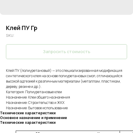
Клей ПУ Гр
SKU:
Запросить стоимость
Клей ПУ (полиуретановый) — это специализированная модификация
синтетического клея на основе полиуретановых смол, отличающийся
высокой адгезией к различным материалам (металлам, пластикам,
дереву, резине и др.).
Категория: Полиуретановые клеи
Назначение: Клеи общего назначения
Назначение: Строительство и ЖКХ
Назначение: Бытовое использование
Технические характеристики
Основное назначение и применение
Технические характеристики